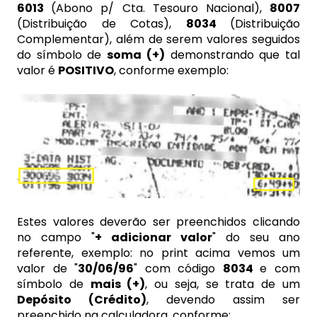
6013
(Abono p/ Cta. Tesouro Nacional),
8007
(Distribuição de Cotas),
8034
(Distribuição
Complementar), além de serem valores seguidos
do símbolo de
soma (+)
demonstrando que tal
valor é
POSITIVO
, conforme exemplo:
Estes valores deverão ser preenchidos clicando
no campo "
+ adicionar valor
" do seu ano
referente, exemplo: no print acima vemos um
valor de "
30/06/96
" com código
8034
e com
símbolo de
mais (+)
, ou seja, se trata de um
Depósito (Crédito)
, devendo assim ser
preenchido na calculadora, conforme: