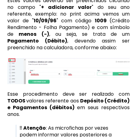
Estes valores deverão ser preenchidos clicando
no campo "
+ adicionar valor
" do seu ano
referente, exemplo: no print acima vemos um
valor de "
10/09/96
" com código
1009
(Crédito
Rendimento - Folha Pagamento) e com símbolo
de
menos (-)
, ou seja, se trata de um
Pagamento (Débito)
, devendo assim ser
preenchido na calculadora, conforme abaixo:
Esse procedimento deve ser realizado com
TODOS
valores referente aos
Depósito (Crédito)
e Pagamentos (débitos)
em seus respectivos
anos.
‼️
Atenção
: As microfichas por vezes
podem informar valores posteriores a