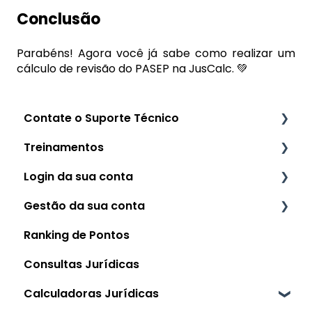
Conclusão
Parabéns! Agora você já sabe como realizar um
cálculo de revisão do PASEP na JusCalc. 💚
Contate o Suporte Técnico
Treinamentos
Como contatar o Suporte da Jusfy
Login da sua conta
Principais Ferramentas
Gestão da sua conta
Autenticação em 02 (Duas) Etapas
Ranking de Pontos
Como Recuperar a Senha (e alterar os
Gestão da conta
dados) da minha Conta
Consultas Jurídicas
Como identificar o meu Plano/Assinatura
Navegadores Recomendados
atual
Calculadoras Jurídicas
Como Contratar um Plano/Assinatura