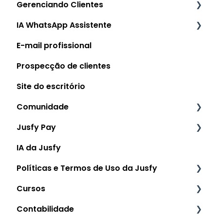
Gerenciando Clientes
IA WhatsApp Assistente
Manual de uso: Cadastrando Clientes
E-mail profissional
Como conectar a IA Assistente WhatsApp?
Prospecção de clientes
Como utilizar IA Assistente WhatsApp no
dia a dia?
Site do escritório
Comunidade
Jusfy Pay
Manual de uso: Comunidade
IA da Jusfy
Manual de Uso: Dashboard financeiro
Políticas e Termos de Uso da Jusfy
Manual de Uso: Links de cobrança
Cursos
Manual de Uso: Pagamentos
Termos de Uso da Jusfy
Contabilidade
Manual de Uso: Minha carteira
Política de privacidade da Jusfy
Cursos