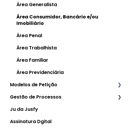
Área Generalista
Como funciona a Recorrência Automática
Área Consumidor, Bancário e/ou
Como funciona um Cupom de Desconto
Imobiliário
Como fazer o Cancelamento do
Área Penal
Plano/Assinatura
Área Trabalhista
Manual de uso: Subusuários
Área Familiar
Área Previdenciária
Modelos de Petição
Gestão de Processos
Manual de Uso da Jusfile
Ju da Jusfy
Manual de Uso: Prazos
Assinatura Dgital