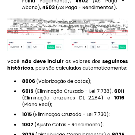
Folha Pagamento),
4502
(AS Paga -
Abono),
4503
(AS Paga - Rendimentos).
Você
não deve incluir
os valores dos
seguintes
históricos
, pois são calculados automaticamente:
8006
(Valorização de cotas);
6015
(Eliminação Cruzado - Lei 7.738),
6011
(Eliminação cruzeiros DL 2.284) e
1016
(Plano Real);
1015
(Eliminação Cruzado - Lei 7.730);
1007
(Ajuste Cotas - Rendimento);
3025
(Distribuição Complementar) e
8025