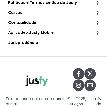
Políticas e Termos de Uso da Jusfy
Manual de Uso: Links de cobrança
Cursos
Manual de Uso: Pagamentos
Termos de Uso da Jusfy
Contabilidade
Manual de Uso: Minha carteira
Política de privacidade da Jusfy
Cursos
Aplicativo Jusfy Mobile
Manual de Uso: Minha conta Jusfy Pay
Download de documentos na Jusfy
Contabilidade
Jurisprudência
Política de Pagamento
Manual de Uso: App Jusfy Mobile
Fale conosco pelo nosso canal
© 2026, Jusfy
oficial:
Serviços de