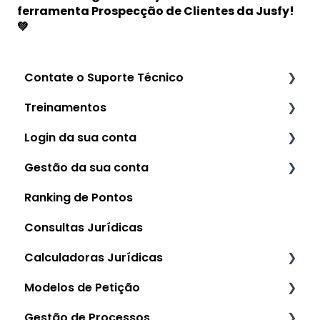
ferramenta Prospecção de Clientes da Jusfy!
💚
Contate o Suporte Técnico
Treinamentos
Como contatar o Suporte da Jusfy
Login da sua conta
Principais Ferramentas
Gestão da sua conta
Autenticação em 02 (Duas) Etapas
Ranking de Pontos
Como Recuperar a Senha (e alterar os
Gestão da conta
dados) da minha Conta
Consultas Jurídicas
Como identificar o meu Plano/Assinatura
Navegadores Recomendados
atual
Calculadoras Jurídicas
Como Contratar um Plano/Assinatura
Modelos de Petição
Área Generalista
Como funciona a Recorrência Automática
Gestão de Processos
Área Consumidor, Bancário e/ou
Manual de Uso da Jusfile